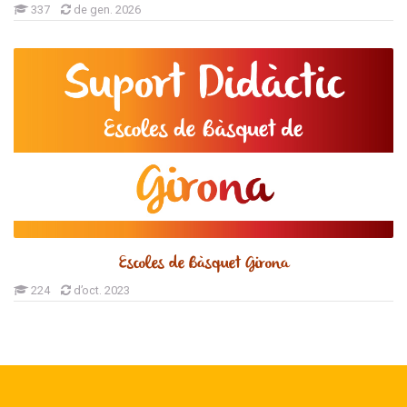
337
de gen. 2026
Escoles de Bàsquet Girona
224
d’oct. 2023