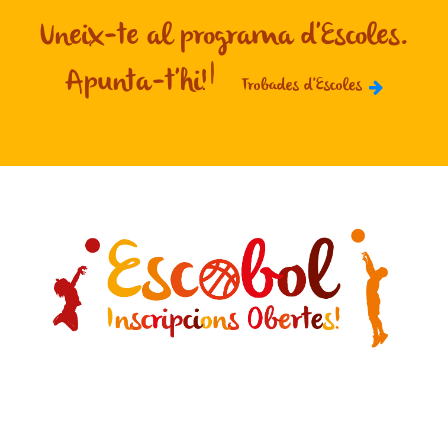
Uneix-te al programa d'Escoles.
|
Temp. 25-26, Apunt
Apunta-t'hi!
Trobades d'Escoles