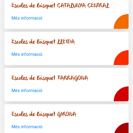
Escoles de Bàsquet CATALUNYA CENTRAL
Més informació
Escoles de Bàsquet LLEIDA
Més informació
Escoles de Bàsquet TARRAGONA
Més informació
Escoles de Bàsquet GIRONA
Més informació