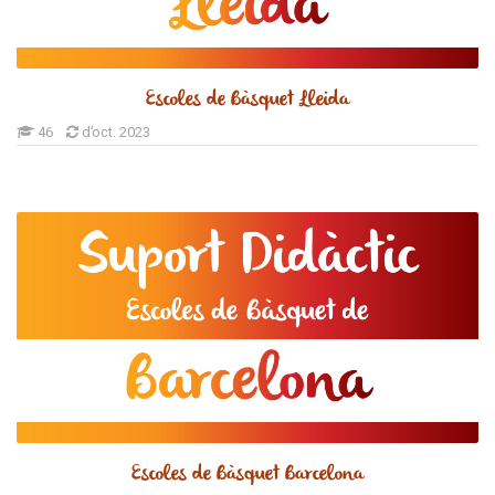
Escoles de Bàsquet Lleida
46
d’oct. 2023
Escoles de Bàsquet Barcelona