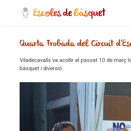
Skip to navigation
Skip to search form
Skip to login form
Skip to footer
Ves al contingut principal
Entrada del blog feta per EEBB
Quarta Trobada del Circuit d'Es
Viladecavalls va acollir el passat 10 de març 
bàsquet i diversió.