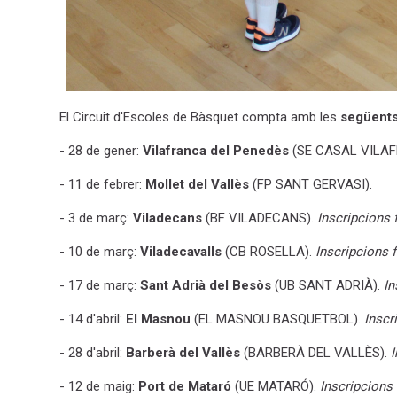
El Circuit d'Escoles de Bàsquet compta amb les
següents
- 28 de gener:
Vilafranca del Penedès
(SE CASAL VILAF
- 11 de febrer:
Mollet del Vallès
(FP SANT GERVASI).
- 3 de març:
Viladecans
(BF VILADECANS).
Inscripcions f
- 10 de març:
Viladecavalls
(CB ROSELLA).
Inscripcions f
- 17 de març:
Sant Adrià del Besòs
(UB SANT ADRIÀ).
In
- 14 d'abril:
El Masnou
(EL MASNOU BASQUETBOL).
Inscri
- 28 d'abril:
Barberà del Vallès
(BARBERÀ DEL VALLÈS).
I
- 12 de maig:
Port de Mataró
(UE MATARÓ).
Inscripcions 