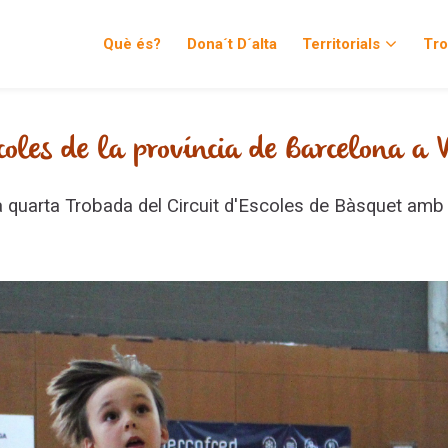
Què és?
Dona´t D´alta
Territorials
Tr
 Barcelona
coles de la província de Barcelona a 
la quarta Trobada del Circuit d'Escoles de Bàsquet amb