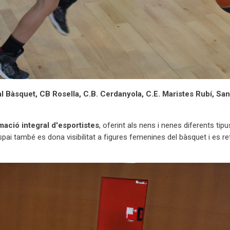
al Bàsquet, CB Rosella, C.B. Cerdanyola, C.E. Maristes Rubí, Sa
mació integral d'esportistes
, oferint als nens i nenes diferents tipu
spai també es dona visibilitat a figures femenines del bàsquet i es r