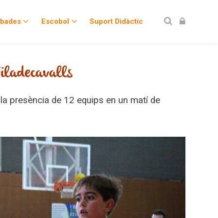
obades
Escobol
Suport Didàctic
Viladecavalls
 la presència de 12 equips en un matí de