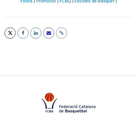
Fotos
|
Promoció
|
FCBQ
|
Escoles de Bàsquet
|