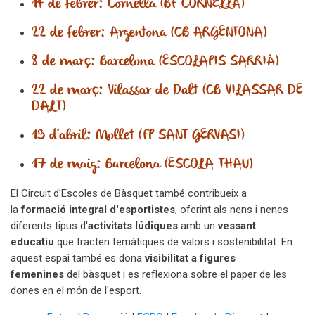
14 de febrer: Cornellà (BF CORNELLÀ)
22 de febrer: Argentona (CB ARGENTONA)
8 de març:
Barcelona (ESCOLAPIS SARRIÀ)
22 de març: Vilassar de Dalt (CB VILASSAR DE
DALT)
19 d'abril: Mollet (FP SANT GERVASI)
17 de maig: Barcelona (ESCOLA THAU)
El Circuit d'Escoles de Bàsquet també contribueix a
la
formació integral d'esportistes
, oferint als nens i nenes
diferents tipus d'
activitats lúdiques
amb un
vessant
educatiu
que tracten temàtiques de
valors
i
sostenibilitat
. En
aquest espai també es dona
visibilitat a figures
femenines
del bàsquet i es reflexiona sobre
el paper de les
dones en el món de l'esport
.