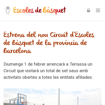
Skip to navigation
Skip to login form
Skip to footer
Ves al contingut principal
Entrada del blog feta per EEBB Bar
Estrena del nou Circuit d'Escoles
de Bàsquet de la província de
Barcelona
Diumenge 1 de febrer arrencarà a Terrassa un
Circuit que visitarà un total de set seus amb
activitats obertes a totes les entitats afiliades.