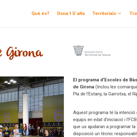
Què és?
Dona´t D´alta
Territorials
Tr
e Girona
El programa d’Escoles de Bàs
de Girona
(Inclou les comarques 
Pla de l'Estany, la Garrotxa, el R
Aquest programa té la intenció 
equips en edat d’iniciació i l’F
que us ajudaran a programar la 
disposició un tècnic responsabl