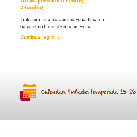
Pla de promoció a Centres
Educatius
Treballem amb els Centres Educatius, fem
bàsquet en horari d'Educació Física.
Continua llegint
Calendari Trobades temporada 25-26
Següent
Anterior
Escoles de Bàsquet Catalunya Central
Escoles de Bàsquet Lleida