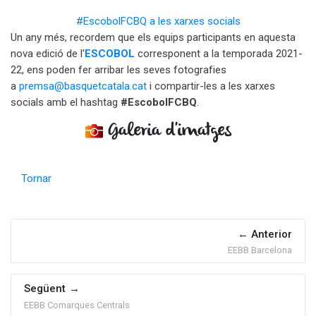
#EscobolFCBQ a les xarxes socials
Un any més, recordem que els equips participants en aquesta
nova edició de l'
ESCOBOL
corresponent a la temporada 2021-
22, ens poden fer arribar les seves fotografies
a
premsa@basquetcatala.cat
i compartir-les a les xarxes
socials amb el hashtag
#EscobolFCBQ
.
Galeria d'imatges
Tornar
Anterior
EEBB Barcelona
Següent
EEBB Comarques Centrals