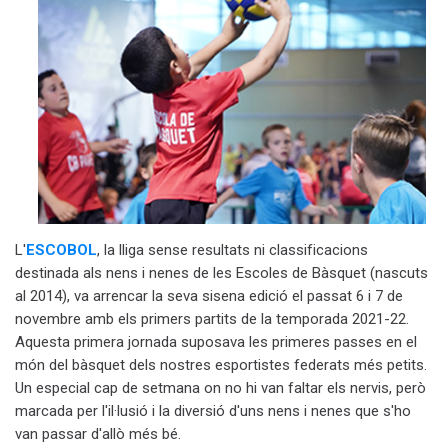
L'
ESCOBOL
, la lliga sense resultats ni classificacions
destinada als nens i nenes de les Escoles de Bàsquet (nascuts
al 2014), va arrencar la seva sisena edició el passat 6 i 7 de
novembre amb els primers partits de la temporada 2021-22.
Aquesta primera jornada suposava les primeres passes en el
món del bàsquet dels nostres esportistes federats més petits.
Un especial cap de setmana on no hi van faltar els nervis, però
marcada per l'il·lusió i la diversió d'uns nens i nenes que s'ho
van passar d'allò més bé.