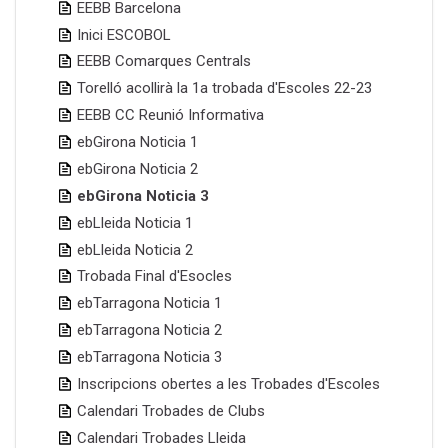
EEBB Barcelona
Inici ESCOBOL
EEBB Comarques Centrals
Torelló acollirà la 1a trobada d'Escoles 22-23
EEBB CC Reunió Informativa
ebGirona Noticia 1
ebGirona Noticia 2
ebGirona Noticia 3
ebLleida Noticia 1
ebLleida Noticia 2
Trobada Final d'Esocles
ebTarragona Noticia 1
ebTarragona Noticia 2
ebTarragona Noticia 3
Inscripcions obertes a les Trobades d'Escoles
Calendari Trobades de Clubs
Calendari Trobades Lleida