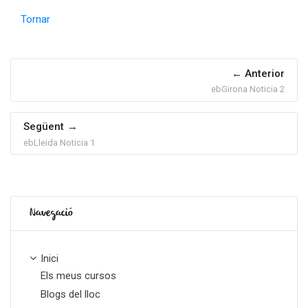
Tornar
Anterior
ebGirona Noticia 2
Següent
ebLleida Noticia 1
Omet Navegació
Navegació
Inici
Els meus cursos
Blogs del lloc