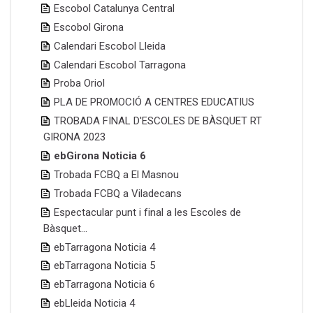
Escobol Catalunya Central
Escobol Girona
Calendari Escobol Lleida
Calendari Escobol Tarragona
Proba Oriol
PLA DE PROMOCIÓ A CENTRES EDUCATIUS
TROBADA FINAL D'ESCOLES DE BÀSQUET RT
GIRONA 2023
ebGirona Noticia 6
Trobada FCBQ a El Masnou
Trobada FCBQ a Viladecans
Espectacular punt i final a les Escoles de
Bàsquet...
ebTarragona Noticia 4
ebTarragona Noticia 5
ebTarragona Noticia 6
ebLleida Noticia 4