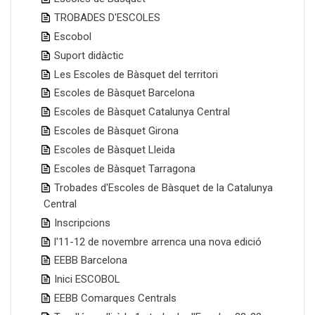
TROBADES D'ESCOLES
Escobol
Suport didàctic
Les Escoles de Bàsquet del territori
Escoles de Bàsquet Barcelona
Escoles de Bàsquet Catalunya Central
Escoles de Bàsquet Girona
Escoles de Bàsquet Lleida
Escoles de Bàsquet Tarragona
Trobades d'Escoles de Bàsquet de la Catalunya
Central
Inscripcions
l'11-12 de novembre arrenca una nova edició
EEBB Barcelona
Inici ESCOBOL
EEBB Comarques Centrals