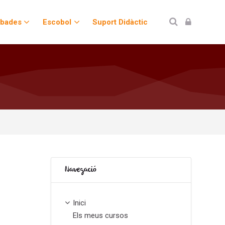
obades
Escobol
Suport Didàctic
Omet Navegació
Navegació
Inici
Els meus cursos