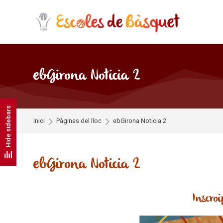
Skip to navigation
Skip to search form
Skip to login form
Skip to footer
Ves al contingut principal
ebGirona Noticia 2
Hide sidebars
Inici
Pàgines del lloc
ebGirona Noticia 2
ebGirona Noticia 2
Inscroi