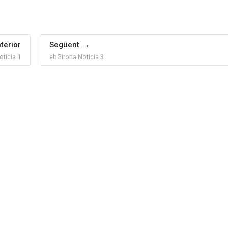
terior
Següent
ticia 1
ebGirona Noticia 3