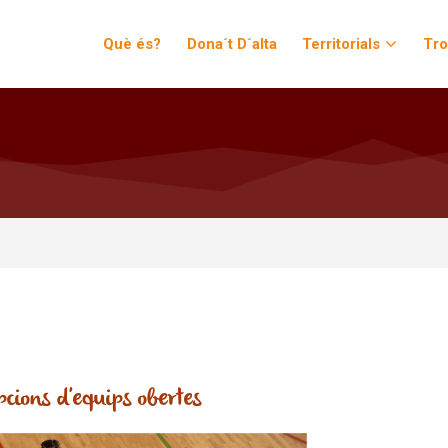
Què és?
Dona´t D´alta
Territorials
Tr
pcions d'equips obertes