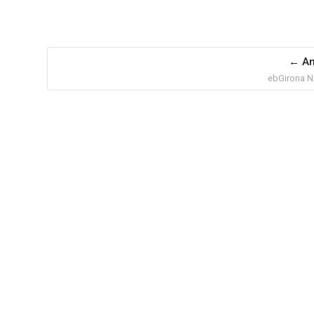
An
ebGirona No