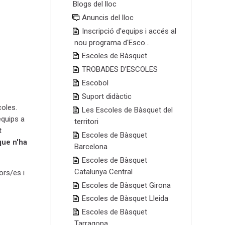
Blogs del lloc
Anuncis del lloc
Inscripció d'equips i accés al
nou programa d'Esco...
Escoles de Bàsquet
TROBADES D'ESCOLES
Escobol
Suport didàctic
coles.
Les Escoles de Bàsquet del
equips a
territori
t
Escoles de Bàsquet
que n'ha
Barcelona
Escoles de Bàsquet
Catalunya Central
ors/es i
Escoles de Bàsquet Girona
Escoles de Bàsquet Lleida
Escoles de Bàsquet
Tarragona