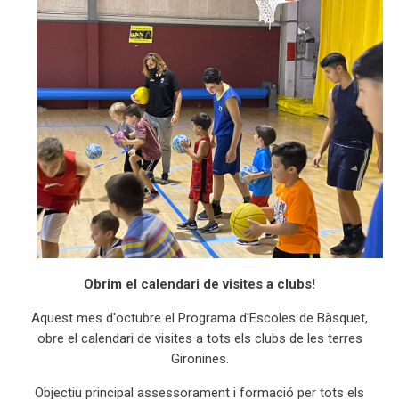
Obrim el calendari de visites a clubs!
Aquest mes d'octubre el Programa d'Escoles de Bàsquet,
obre el calendari de visites a tots els clubs de les terres
Gironines.
Objectiu principal assessorament i formació per tots els