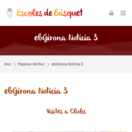
Skip to navigation
Skip to login form
Skip to footer
Ves al contingut principal
ebGirona Noticia 3
Inici
Pàgines del lloc
ebGirona Noticia 3
ebGirona Noticia 3
Visites a Clubs