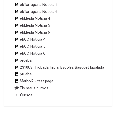
ebTarragona Noticia 5
ebTarragona Noticia 6
ebLleida Noticia 4
ebLleida Noticia 5
ebLleida Noticia 6
ebCC Noticia 4
ebCC Noticia 5
ebCC Noticia 6
prueba
231008_Trobada Inicial Escoles Bàsquet Igualada
prueba
Marbol2 - test page
Els meus cursos
Cursos