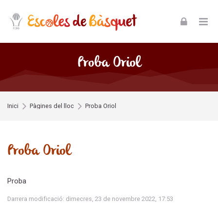
Skip to navigation
Skip to login form
Skip to footer
Ves al contingut principal
Proba Oriol
Inici
Pàgines del lloc
Proba Oriol
Proba Oriol
Proba
Darrera modificació: dimecres, 23 de novembre 2022, 17:53