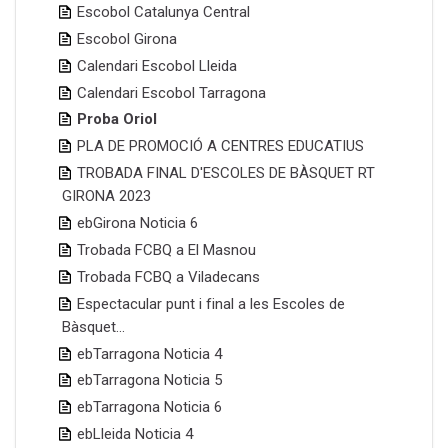
Escobol Catalunya Central
Escobol Girona
Calendari Escobol Lleida
Calendari Escobol Tarragona
Proba Oriol
PLA DE PROMOCIÓ A CENTRES EDUCATIUS
TROBADA FINAL D'ESCOLES DE BÀSQUET RT
GIRONA 2023
ebGirona Noticia 6
Trobada FCBQ a El Masnou
Trobada FCBQ a Viladecans
Espectacular punt i final a les Escoles de
Bàsquet...
ebTarragona Noticia 4
ebTarragona Noticia 5
ebTarragona Noticia 6
ebLleida Noticia 4