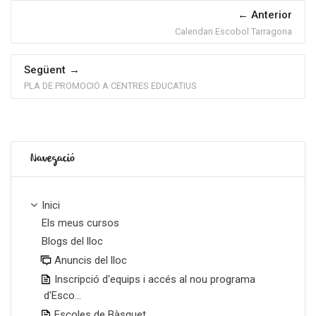
Anterior
Calendari Escobol Tarragona
Següent
PLA DE PROMOCIÓ A CENTRES EDUCATIUS
Omet Navegació
Navegació
Inici
Els meus cursos
Blogs del lloc
Anuncis del lloc
Inscripció d'equips i accés al nou programa
d'Esco...
Escoles de Bàsquet