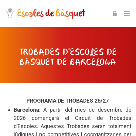
Skip to navigation
Skip to login form
Skip to footer
Ves al contingut principal
Espectacular punt i final a les Escol
Espectacular punt i final a les Esco
Inici
Pàgines del lloc
Espectacular punt i final a les Escoles de Bàsquet...
TROBADES D'ESCOLES DE
BÀSQUET DE BARCELONA
PROGRAMA DE TROBADES 26/27
Barcelona:
A partir del mes de desembre de
2026 començarà el Circuit de Trobades
d’Escoles. Aquestes Trobades seran totalment
lúdiques i no competitives i coorganitzades per