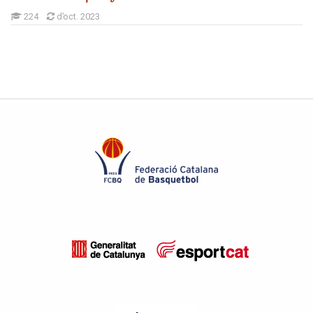
ebCC Noticia 5
224
d’oct. 2023
ebCC Noticia 6
prueba
231008_Trobada Inicial Escoles Bàsquet Igualada
prueba
Marbol2 - test page
Els meus cursos
Cursos
Continguts Didàctics
Comarques Centrals
Tarragona
Barcelona
Lleida
Girona